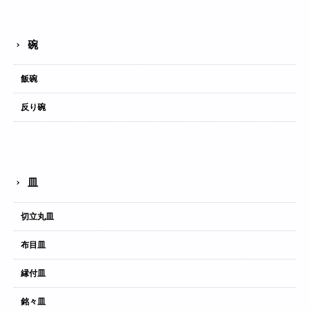
碗
飯碗
反り碗
皿
切立丸皿
布目皿
縁付皿
銘々皿