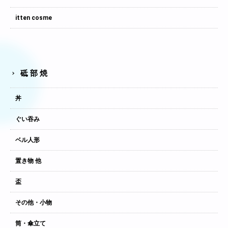
itten cosme
砥部焼
丼
ぐい吞み
ベル人形
置き物 他
盃
その他・小物
筒・傘立て