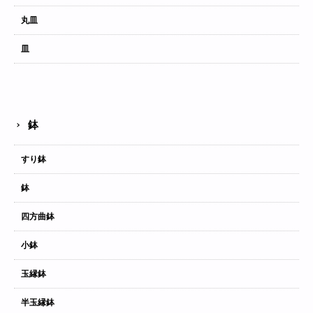
丸皿
皿
鉢
すり鉢
鉢
四方曲鉢
小鉢
玉縁鉢
半玉縁鉢