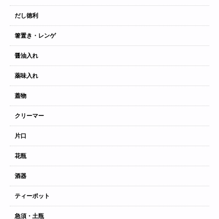
だし徳利
箸置き・レンゲ
醤油入れ
薬味入れ
蓋物
クリーマー
片口
花瓶
酒器
ティーポット
急須・土瓶