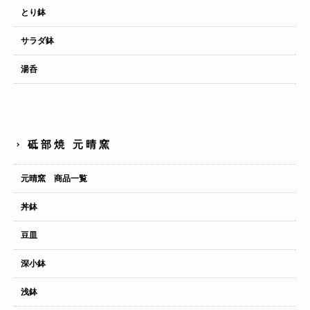
とり鉢
サラダ鉢
湯呑
砥部焼 元晴窯
元晴窯 商品一覧
丼鉢
豆皿
深小鉢
浅鉢