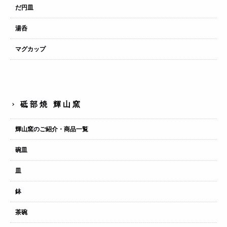
だ円皿
湯呑
マグカップ
砥部焼 輝山窯
輝山窯のご紹介・商品一覧
碗皿
皿
鉢
茶碗