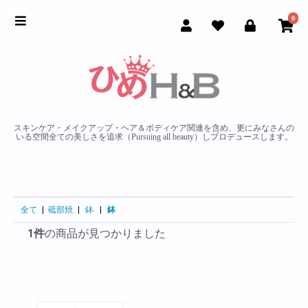
0
スキンケア・メイクアップ・ヘア＆ボディケア関連を含め、更にみなさんの
いる空間全ての美しさを追求（Pursuing all beauty）しプロデュースします。
全て
|
砥部焼
|
鉢
|
鉢
1件
の商品が見つかりました