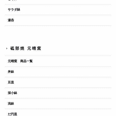
サラダ鉢
湯呑
砥部焼 元晴窯
元晴窯 商品一覧
丼鉢
豆皿
深小鉢
浅鉢
だ円皿