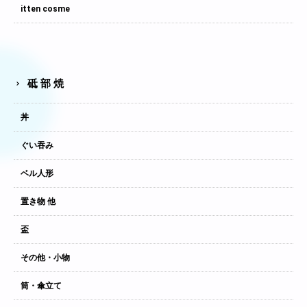
itten cosme
砥部焼
丼
ぐい吞み
ベル人形
置き物 他
盃
その他・小物
筒・傘立て