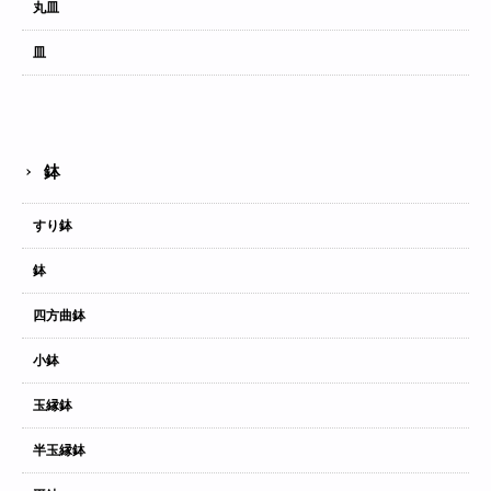
丸皿
皿
鉢
すり鉢
鉢
四方曲鉢
小鉢
玉縁鉢
半玉縁鉢