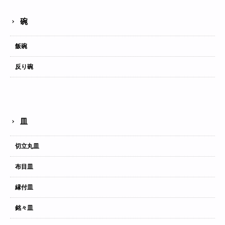
碗
飯碗
反り碗
皿
切立丸皿
布目皿
縁付皿
銘々皿