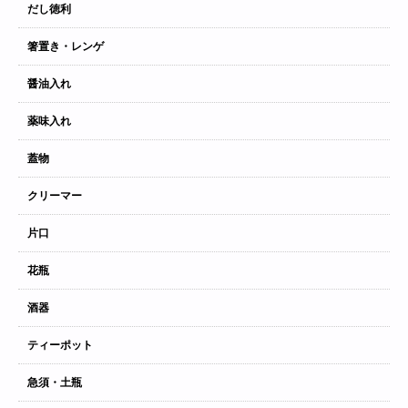
だし徳利
箸置き・レンゲ
醤油入れ
薬味入れ
蓋物
クリーマー
片口
花瓶
酒器
ティーポット
急須・土瓶