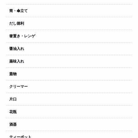
筒・傘立て
だし徳利
箸置き・レンゲ
醤油入れ
薬味入れ
蓋物
クリーマー
片口
花瓶
酒器
ティーポット