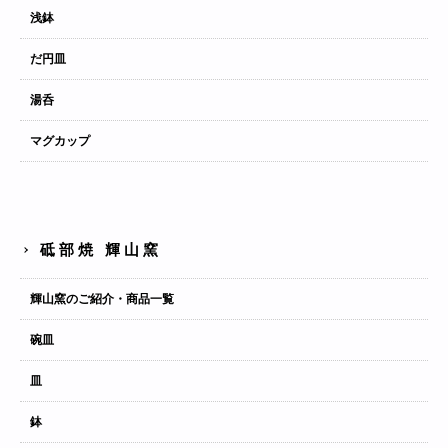
浅鉢
だ円皿
湯呑
マグカップ
砥部焼 輝山窯
輝山窯のご紹介・商品一覧
碗皿
皿
鉢