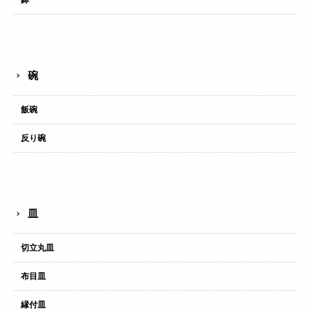
碗
飯碗
反り碗
皿
切立丸皿
布目皿
縁付皿