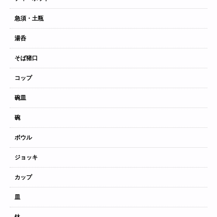
急須・土瓶
湯呑
そば猪口
コップ
碗皿
碗
ボウル
ジョッキ
カップ
皿
鉢