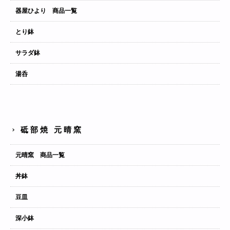
器屋ひより 商品一覧
とり鉢
サラダ鉢
湯呑
砥部焼 元晴窯
元晴窯 商品一覧
丼鉢
豆皿
深小鉢