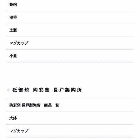
茶碗
湯呑
土瓶
マグカップ
小皿
砥部焼 陶彩窯 長戸製陶所
陶彩窯 長戸製陶所 商品一覧
大鉢
マグカップ