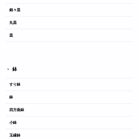
銘々皿
丸皿
皿
鉢
すり鉢
鉢
四方曲鉢
小鉢
玉縁鉢