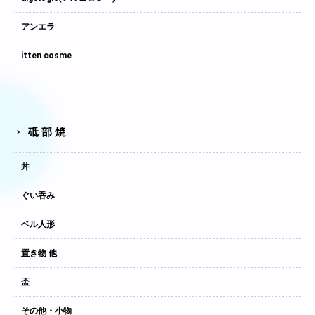
アンエラ
itten cosme
砥部焼
丼
ぐい吞み
ベル人形
置き物 他
盃
その他・小物