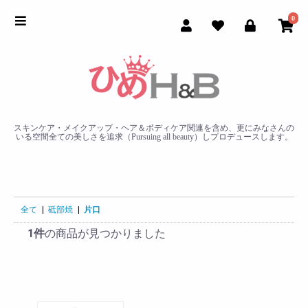
0
スキンケア・メイクアップ・ヘア＆ボディケア関連を含め、更にみなさんの
いる空間全ての美しさを追求（Pursuing all beauty）しプロデュースします。
全て
|
砥部焼
|
片口
1件
の商品が見つかりました