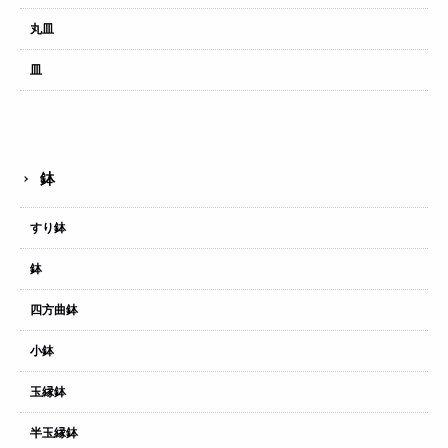
丸皿
皿
鉢
すり鉢
鉢
四方曲鉢
小鉢
玉縁鉢
半玉縁鉢