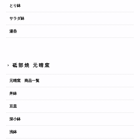
とり鉢
サラダ鉢
湯呑
砥部焼 元晴窯
元晴窯 商品一覧
丼鉢
豆皿
深小鉢
浅鉢