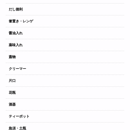
だし徳利
箸置き・レンゲ
醤油入れ
薬味入れ
蓋物
クリーマー
片口
花瓶
酒器
ティーポット
急須・土瓶