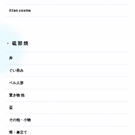
itten cosme
砥部焼
丼
ぐい吞み
ベル人形
置き物 他
盃
その他・小物
筒・傘立て