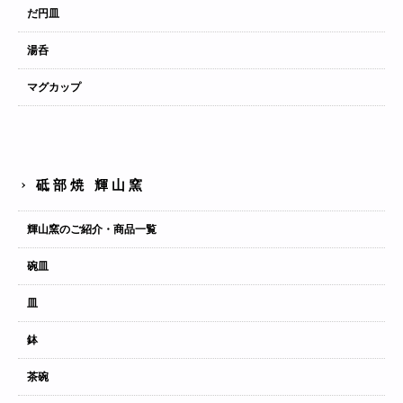
だ円皿
湯呑
マグカップ
砥部焼 輝山窯
輝山窯のご紹介・商品一覧
碗皿
皿
鉢
茶碗