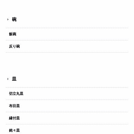
碗
飯碗
反り碗
皿
切立丸皿
布目皿
縁付皿
銘々皿